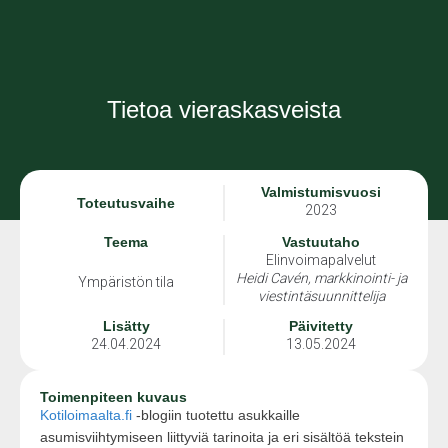
Tietoa vieraskasveista
Valmistumisvuosi
Toteutusvaihe
2023
Teema
Vastuutaho
Elinvoimapalvelut
Heidi Cavén, markkinointi- ja
Ympäristön tila
viestintäsuunnittelija
Lisätty
Päivitetty
24.04.2024
13.05.2024
Toimenpiteen kuvaus
Kotiloimaalta.fi
-blogiin tuotettu asukkaille
asumisviihtymiseen liittyviä tarinoita ja eri sisältöä tekstein